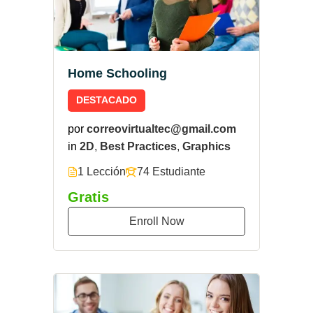
Home Schooling
DESTACADO
por
correovirtualtec@gmail.com
in
2D
,
Best Practices
,
Graphics
1 Lección
74 Estudiante
Gratis
Enroll Now